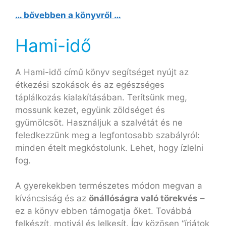
… bővebben a könyvről …
Hami-idő
A Hami-idő című könyv segítséget nyújt az
étkezési szokások és az egészséges
táplálkozás kialakításában. Terítsünk meg,
mossunk kezet, együnk zöldséget és
gyümölcsöt. Használjuk a szalvétát és ne
feledkezzünk meg a legfontosabb szabályról:
minden ételt megkóstolunk. Lehet, hogy ízlelni
fog.
A gyerekekben természetes módon megvan a
kíváncsiság és az
önállóságra való törekvés
–
ez a könyv ebben támogatja őket. Továbbá
felkészít, motivál és lelkesít. Így közösen “írjátok