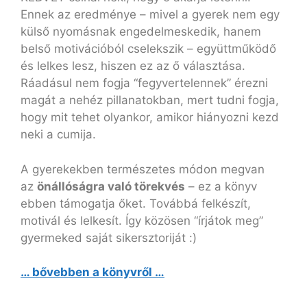
Ennek az eredménye – mivel a gyerek nem egy
külső nyomásnak engedelmeskedik, hanem
belső motivációból cselekszik – együttműködő
és lelkes lesz, hiszen ez az ő választása.
Ráadásul nem fogja “fegyvertelennek” érezni
magát a nehéz pillanatokban, mert tudni fogja,
hogy mit tehet olyankor, amikor hiányozni kezd
neki a cumija.
A gyerekekben természetes módon megvan
az
önállóságra való törekvés
– ez a könyv
ebben támogatja őket. Továbbá felkészít,
motivál és lelkesít. Így közösen “írjátok meg”
gyermeked saját sikersztoriját :)
… bővebben a könyvről …