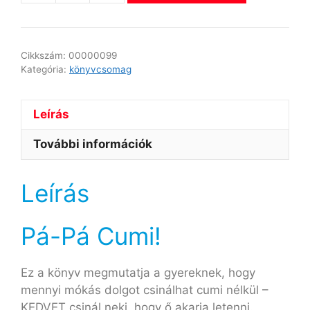
Cikkszám:
00000099
Kategória:
könyvcsomag
Leírás
További információk
Leírás
Pá-Pá Cumi!
Ez a könyv megmutatja a gyereknek, hogy
mennyi mókás dolgot csinálhat cumi nélkül –
KEDVET csinál neki, hogy ő akarja letenni.