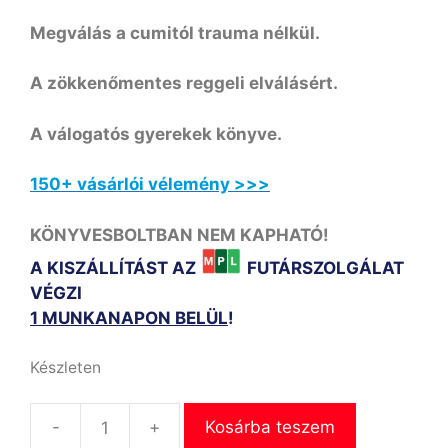
Megválás a cumitól trauma nélkül.
A zökkenőmentes reggeli elválásért.
A válogatós gyerekek könyve.
150+ vásárlói vélemény >>>
KÖNYVESBOLTBAN NEM KAPHATÓ!
A KISZÁLLÍTÁST AZ
FUTÁRSZOLGÁLAT
VÉGZI
1 MUNKANAPON BELÜL
!
Készleten
-
+
Kosárba teszem