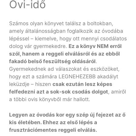
Ovi-idő
Számos olyan könyvet találsz a boltokban,
amely általánosságban foglalkozik az óvodába
lépéssel – kiemelve, hogy ott mennyi csodálatos
dolog vár gyermekedre.
Ez a könyv NEM erről
szól, hanem
a
reggeli elválásról és az ebből
fakadó belső feszültség oldásáról
.
Gyermekednek ad válaszokat és eszközöket,
hogy ezt a számára LEGNEHEZEBB akadályt
leküzdje – hiszen
csak ezután lesz képes
felfedezni azt a sok-sok csodás dolgot
, amiről
a többi ovis könyvből már hallott.
Legyen az óvodás kor egy szép új fejezet az ő
kis életében. Ehhez az első lépés a
frusztrációmentes reggeli elválás.