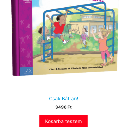
Csak Bátran!
3490
Ft
Kosárba teszem