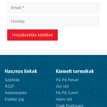
Hasznos linkek
Kiemelt termékek
Szállítás
Pá-Pá Pelus!
ÁSZF
Ovi idő
Adatkezelés
Pá-Pá Cumi!
Elállási jog
Hami idő
Csak Pozitívan!