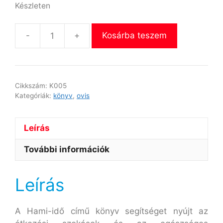
Készleten
-
+
Kosárba teszem
Cikkszám:
K005
Kategóriák:
könyv
,
ovis
Leírás
További információk
Leírás
A Hami-idő című könyv segítséget nyújt az