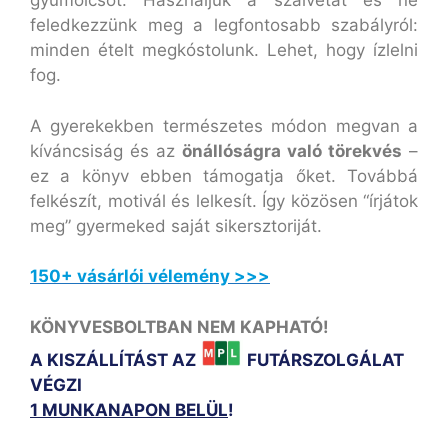
gyümölcsöt. Használjuk a szalvétát és ne
feledkezzünk meg a legfontosabb szabályról:
minden ételt megkóstolunk. Lehet, hogy ízlelni
fog.
A gyerekekben természetes módon megvan a
kíváncsiság és az
önállóságra való törekvés
–
ez a könyv ebben támogatja őket. Továbbá
felkészít, motivál és lelkesít. Így közösen “írjátok
meg” gyermeked saját sikersztoriját.
150+ vásárlói vélemény >>>
KÖNYVESBOLTBAN NEM KAPHATÓ!
A KISZÁLLÍTÁST AZ
FUTÁRSZOLGÁLAT
VÉGZI
1 MUNKANAPON BELÜL
!