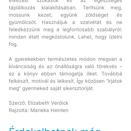
étkezési szokások és az egészséges
táplálkozás kialakításában. Terítsünk meg,
mossunk kezet, együnk zöldséget és
gyümölcsöt. Használjuk a szalvétát és ne
feledkezzünk meg a legfontosabb szabályról:
minden ételt megkóstolunk. Lehet, hogy ízlelni
fog.
A gyerekekben természetes módon megvan a
kíváncsiság és az önállóságra való törekvés –
ez a könyv ebben támogatja őket. Továbbá
felkészít, motivál és lelkesít. Így közösen “írjátok
meg” gyermeked saját sikersztoriját.
Szerző: Elizabeth Verdick
Rajzolta: Marieka Heinlen