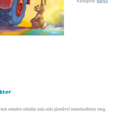
Kategória:
könyv
aktor
elynek minden oldalán más-más járművel ismerkedhetsz meg.