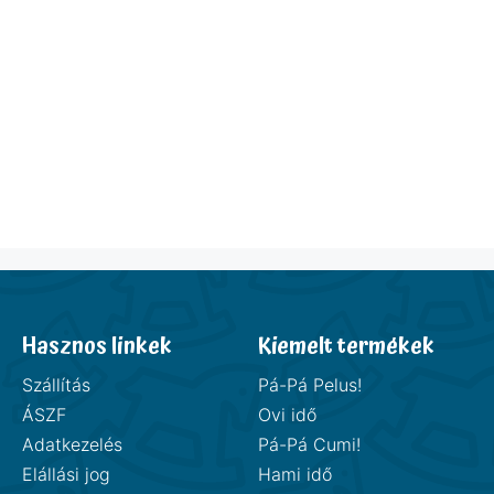
Hasznos linkek
Kiemelt termékek
Szállítás
Pá-Pá Pelus!
ÁSZF
Ovi idő
Adatkezelés
Pá-Pá Cumi!
Elállási jog
Hami idő